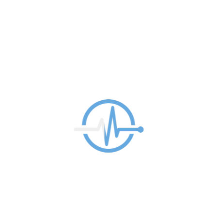
Comentario
La fotodepilación es un sistema de depilación rápido,
seguro, cómodo, indoloro y duradero.
Hay que admitir que en la mayoría de ocasiones
requiere varias sesiones de tratamiento, y que los
resultados no son definitivos; a pesar de sus
inconvenientes (lentitud, dolor, incomodidad,
reacciones inflamatorias, etc.), resulta mucho más
definitiva la depilación eléctrica, aunque bien es cierto
que ésta puede producir microcicatrices que
determinen un deterioro de la piel y envejecimiento
prematuro de la misma.
Finalmente, hay que aceptar los costes del tratamiento,
que se justifican en razón del elevado coste de los
equipos.