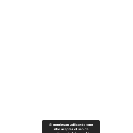
Contacta con nosotros
944 39 87 66
619 42 05 42
Formulario de contacto
Lunes - Viernes 12:00-20:00
Enlaces
Cirugía y Estética
Medicina Antiedad
Medicina Estética Bilbao
Política de privacidad
Política de cookies
Contactar
Síguenos
Colaboramos con Mercedes Eguiluz
Si continuas utilizando este
sitio aceptas el uso de