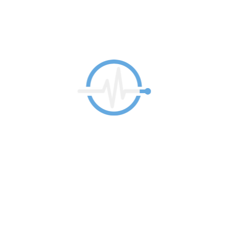
e completa en dos o tres meses.
nica sesión.
s y hasta tres sesiones en días consecutivos, en función de
 de la piel del paciente, y de la propia evolución inmediata de
un retoque o repaso secundario, transcurrido al menos un 
miento
ratamiento, y la variabilidad en la respuesta y el restablec