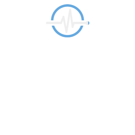
á Clínica Urquijo
Enlaces
Cirugía y Estética
 en Rodríguez Arias, 71 bis,
r María Diaz de Haro 10 bis
Medicina Antiedad
ao
Medicina Estética
Bilbao
Política de privacidad
Política de cookies
Contactar
 con nosotros