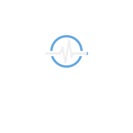
Guarda mi nombre, correo electrónico y web en este navegador para
la próxima vez que comente.
En
Clínica Urquijo
somos especialistas en
cirugía
estética
,
medicina estética
y
medicina
antienvejecimiento en Bilbao
.
Un equipo médico con experiencia para ayudarte a